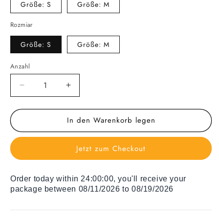
Größe: S
Größe: M
Rozmiar
Größe: S
Größe: M
Anzahl
Verringere
Erhöhe
die
die
Menge
Menge
In den Warenkorb legen
für
für
Sitzsäcke
Sitzsäcke
Burgundy
Burgundy
Jetzt zum Checkout
Order today within
24:00:00
, you'll receive your
package between 08/11/2026 to 08/19/2026