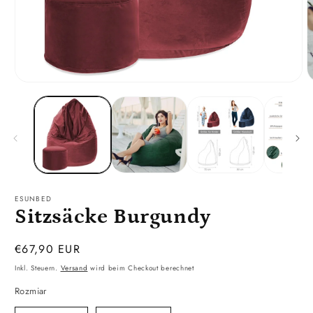
Medien
M
1
2
in
i
Modal
M
öffnen
ö
ESUNBED
Sitzsäcke Burgundy
Normaler
€67,90 EUR
Preis
Inkl. Steuern.
Versand
wird beim Checkout berechnet
Rozmiar