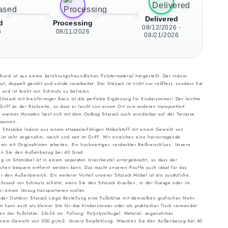
Delivered
d
Processing
08/12/2026 -
6
08/11/2026
08/21/2026
Rund ist aus einem berührungsfreundlichen Polstermaterial hergestellt. Der indoor
ust, doppelt genäht und solide verarbeitet. Der Sitzsack ist nicht nur reißfest, sondern hat
 und ist leicht von Schmutz zu befreien
tzsack mit kreisförmiger Basis ist die perfekte Ergänzung für Kinderzimmer! Der leichte
Griff an der Rückseite, so dass er leicht von einem Ort zum anderen transportiert
 warmen Monaten lässt sich mit dem Outbag Sitzsack auch wunderbar auf der Terrasse
spannen.
 Sitzsäcke Indoor aus einem strapazierfähigen Möbelstoff mit einem Gewicht von
 ist sehr angenehm, weich und zart im Griff. Wir erreichen eine hervorragende
 wir mit Originaltinten arbeiten. Ein hochwertiger, verdeckter Reißverschluss. Unsere
n Sie den Außenbezug bei 40 Grad
ng im Sitzmöbel ist in einem separaten Innenbeutel untergebracht, so dass der
hen bequem entfernt werden kann. Das macht unseren Pouffe auch ideal für das
 den Außenbereich. Ein weiterer Vorteil unserer Sitzsack Möbel ist die zusätzliche
Sitzsack vor Schmutz schützt, wenn Sie den Sitzsack draußen, in der Garage oder im
bei einem Umzug transportieren wollen
der Outdoor Sitzsack Liege Bestellung eine Fußstütze mit demselben grafischen Motiv
r kann auch als kleiner Sitz für das Kinderzimmer oder als praktischer Tisch verwendet
 der Fußstütze: 26x36 cm. Füllung: Polystyrolkugel. Material: angenehmes
t einem Gewicht von 300 gr/m2. Unsere Empfehlung: Waschen Sie den Außenbezug bei 40