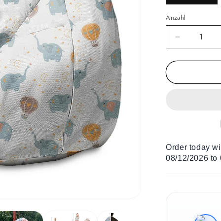
Anzahl
Verringere
die
Menge
für
Sitzsäcke
Blue
Elephants
Order today w
08/12/2026 to