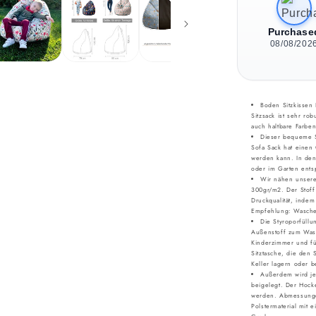
Purchase
08/08/202
Boden Sitzkissen 
Sitzsack ist sehr rob
auch haltbare Farben
Dieser bequeme Si
Sofa Sack hat einen 
werden kann. In den
oder im Garten ent
Wir nähen unsere
300gr/m2. Der Stoff
Druckqualität, indem
Empfehlung: Wasche
Die Styroporfüllu
Außenstoff zum Wasc
Kinderzimmer und für
Sitztasche, die den 
Keller lagern oder 
Außerdem wird je
beigelegt. Der Hocke
werden. Abmessungen
Polstermaterial mi