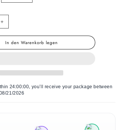
Erhöhe
die
Menge
In den Warenkorb legen
für
Sitzsäcke
Blue
Elephants
ithin
24:00:00
, you'll receive your package between
 08/21/2026