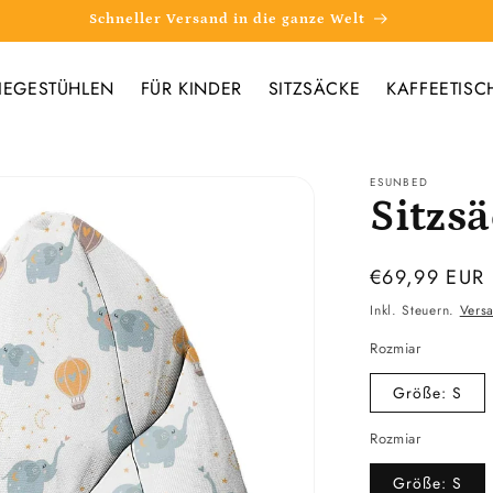
Schneller Versand in die ganze Welt
IEGESTÜHLEN
FÜR KINDER
SITZSÄCKE
KAFFEETISC
ESUNBED
Sitzs
Normaler
€69,99 EUR
Preis
Inkl. Steuern.
Vers
Rozmiar
Größe: S
Rozmiar
Größe: S