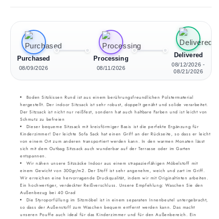
Delivered
Purchased
Processing
08/12/2026 -
08/09/2026
08/11/2026
08/21/2026
Boden Sitzkissen Rund ist aus einem berührungsfreundlichen Polstermaterial
hergestellt. Der indoor Sitzsack ist sehr robust, doppelt genäht und solide verarbeitet.
Der Sitzsack ist nicht nur reißfest, sondern hat auch haltbare Farben und ist leicht von
Schmutz zu befreien
Dieser bequeme Sitzsack mit kreisförmiger Basis ist die perfekte Ergänzung für
Kinderzimmer! Der leichte Sofa Sack hat einen Griff an der Rückseite, so dass er leicht
von einem Ort zum anderen transportiert werden kann. In den warmen Monaten lässt
sich mit dem Outbag Sitzsack auch wunderbar auf der Terrasse oder im Garten
entspannen.
Wir nähen unsere Sitzsäcke Indoor aus einem strapazierfähigen Möbelstoff mit
einem Gewicht von 300gr/m2. Der Stoff ist sehr angenehm, weich und zart im Griff.
Wir erreichen eine hervorragende Druckqualität, indem wir mit Originaltinten arbeiten.
Ein hochwertiger, verdeckter Reißverschluss. Unsere Empfehlung: Waschen Sie den
Außenbezug bei 40 Grad
Die Styroporfüllung im Sitzmöbel ist in einem separaten Innenbeutel untergebracht,
so dass der Außenstoff zum Waschen bequem entfernt werden kann. Das macht
unseren Pouffe auch ideal für das Kinderzimmer und für den Außenbereich. Ein