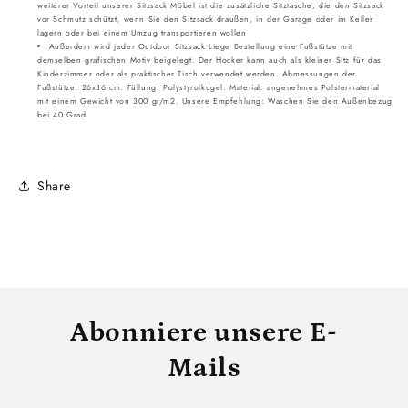
weiterer Vorteil unserer Sitzsack Möbel ist die zusätzliche Sitztasche, die den Sitzsack
vor Schmutz schützt, wenn Sie den Sitzsack draußen, in der Garage oder im Keller
lagern oder bei einem Umzug transportieren wollen
Außerdem wird jeder Outdoor Sitzsack Liege Bestellung eine Fußstütze mit
demselben grafischen Motiv beigelegt. Der Hocker kann auch als kleiner Sitz für das
Kinderzimmer oder als praktischer Tisch verwendet werden. Abmessungen der
Fußstütze: 26x36 cm. Füllung: Polystyrolkugel. Material: angenehmes Polstermaterial
mit einem Gewicht von 300 gr/m2. Unsere Empfehlung: Waschen Sie den Außenbezug
bei 40 Grad
Share
Abonniere unsere E-
Mails