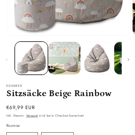
Medien
M
1
2
in
i
Modal
M
öffnen
ö
ESUNBED
Sitzsäcke Beige Rainbow
Normaler
€69,99 EUR
Preis
Inkl. Steuern.
Versand
wird beim Checkout berechnet
Rozmiar