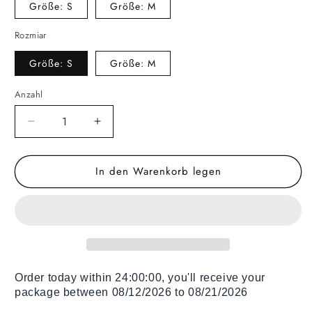
Größe: S
Größe: M
Rozmiar
Größe: S
Größe: M
Anzahl
Verringere
Erhöhe
die
die
Menge
Menge
In den Warenkorb legen
für
für
Sitzsäcke
Sitzsäcke
Beige
Beige
Rainbow
Rainbow
Order today within
24:00:00
, you'll receive your
package between 08/12/2026 to 08/21/2026