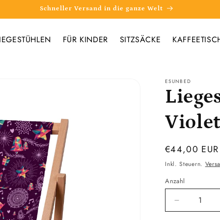
Schneller Versand in die ganze Welt
IEGESTÜHLEN
FÜR KINDER
SITZSÄCKE
KAFFEETISC
ESUNBED
Liege
Viole
Normaler
€44,00 EUR
Preis
Inkl. Steuern.
Vers
Anzahl
Verringere
die