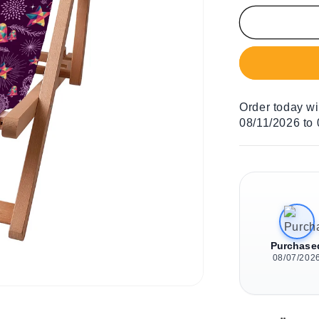
Menge
für
Liegestuhl
für
Kinder
Violet
Christmas
Order today w
08/11/2026 to
Purchase
08/07/202