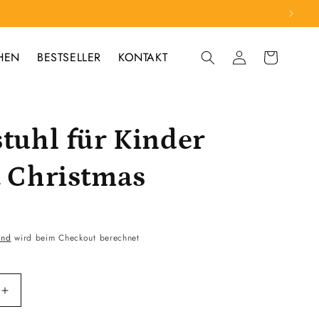
HEN
BESTSELLER
KONTAKT
Einloggen
Warenkorb
stuhl für Kinder
t Christmas
and
wird beim Checkout berechnet
Erhöhe
die