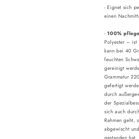
- Eignet sich p
einen Nachmitt
-
100% pflege
Polyester – ist
kann bei 40 G
feuchten Schwa
gereinigt werde
Grammatur 220
gefertigt werde
durch außergew
der Spezialbesc
sich auch durc
Rahmen geht, so
abgewischt und
gestanden hat.