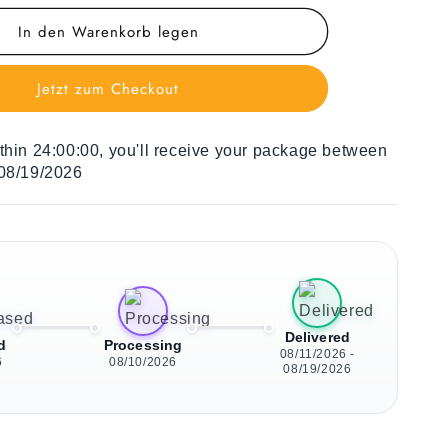
Menge
In den Warenkorb legen
für
Liegestuhl
für
Jetzt zum Checkout
Kinder
Violet
Christmas
ithin
24:00:00
, you'll receive your package between
 08/19/2026
Delivered
d
Processing
08/11/2026 -
6
08/10/2026
08/19/2026