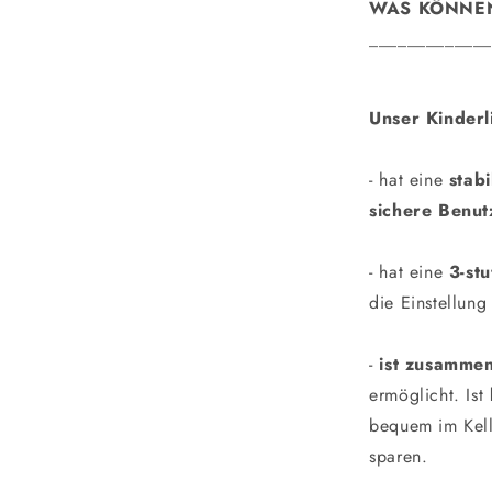
WAS KÖNNEN
_____________
Unser Kinderl
- hat eine
stab
sichere Benut
- hat eine
3-st
die Einstellung
-
ist zusamme
ermöglicht. Ist
bequem im Kell
sparen.