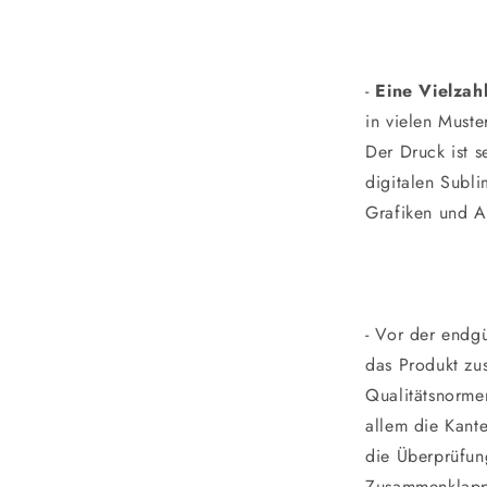
-
Eine Vielzah
in vielen Muste
Der Druck ist s
digitalen Subli
Grafiken und A
- Vor der endgü
das Produkt zus
Qualitätsnormen
allem die Kant
die Überprüfun
Zusammenklapp