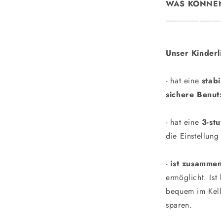
WAS KÖNNEN
_____________
Unser Kinderl
- hat eine
stab
sichere Benut
- hat eine
3-st
die Einstellung
-
ist zusamme
ermöglicht. Ist
bequem im Kell
sparen.