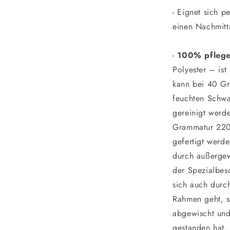
- Eignet sich p
einen Nachmitt
-
100% pflege
Polyester – ist
kann bei 40 G
feuchten Schwa
gereinigt werde
Grammatur 220
gefertigt werde
durch außergew
der Spezialbesc
sich auch durc
Rahmen geht, so
abgewischt und
gestanden hat.