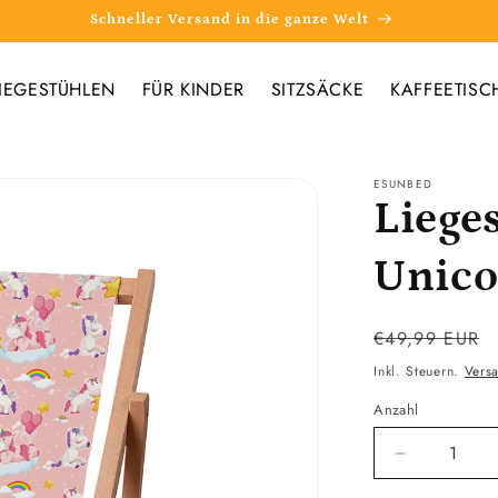
Schneller Versand in die ganze Welt
IEGESTÜHLEN
FÜR KINDER
SITZSÄCKE
KAFFEETISC
ESUNBED
Liege
Unico
Normaler
€49,99 EUR
Preis
Inkl. Steuern.
Vers
Anzahl
Verringere
die