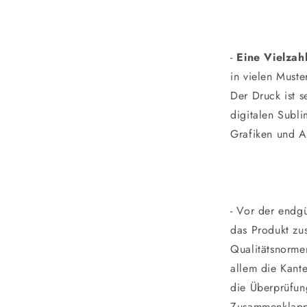
-
Eine Vielzah
in vielen Muste
Der Druck ist s
digitalen Subli
Grafiken und A
- Vor der endgü
das Produkt zus
Qualitätsnormen
allem die Kant
die Überprüfun
Zusammenklapp