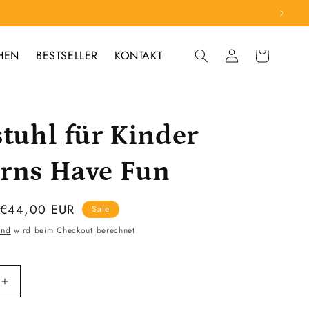
HEN
BESTSELLER
KONTAKT
Einloggen
Warenkorb
stuhl für Kinder
rns Have Fun
Verkaufspreis
€44,00 EUR
Sale
and
wird beim Checkout berechnet
Erhöhe
die