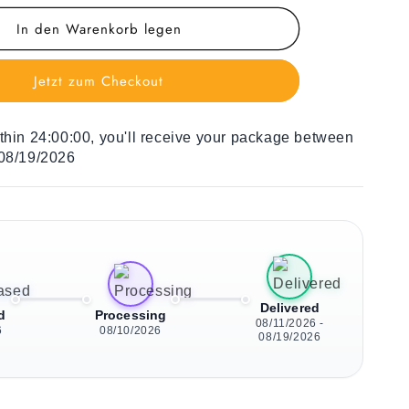
Menge
In den Warenkorb legen
für
Liegestuhl
für
Jetzt zum Checkout
Kinder
Unicorns
Have
ithin
24:00:00
, you'll receive your package between
Fun
 08/19/2026
Delivered
d
Processing
08/11/2026 -
6
08/10/2026
08/19/2026