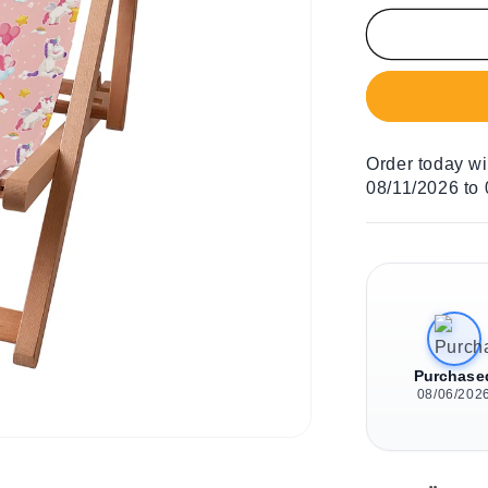
Menge
für
Liegestuhl
für
Kinder
Unicorns
Have
Order today w
Fun
08/11/2026 to
Purchase
08/06/202