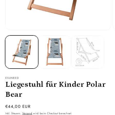
Medien
M
1
2
in
i
Modal
M
öffnen
ö
ESUNBED
Liegestuhl für Kinder Polar
Bear
Normaler
€44,00 EUR
Preis
Inkl. Steuern.
Versand
wird beim Checkout berechnet