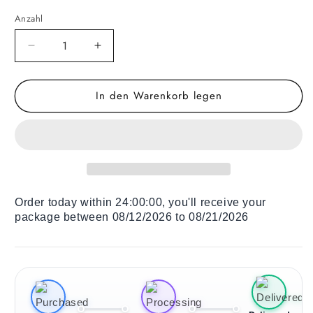
Anzahl
Verringere
Erhöhe
die
die
Menge
Menge
In den Warenkorb legen
für
für
Liegestuhl
Liegestuhl
für
für
Kinder
Kinder
Polar
Polar
Bear
Bear
Order today within
24:00:00
, you'll receive your
package between 08/12/2026 to 08/21/2026