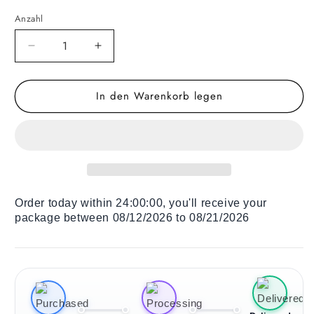
Anzahl
Verringere
Erhöhe
die
die
Menge
Menge
In den Warenkorb legen
für
für
Liegestuhl
Liegestuhl
für
für
Kinder
Kinder
Ladybugs
Ladybugs
and
and
Flowers
Flowers
Order today within
24:00:00
, you'll receive your
package between 08/12/2026 to 08/21/2026