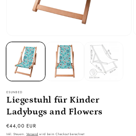
Medien
M
1
2
in
i
Modal
M
öffnen
ö
ESUNBED
Liegestuhl für Kinder
Ladybugs and Flowers
Normaler
€44,00 EUR
Preis
Inkl. Steuern.
Versand
wird beim Checkout berechnet