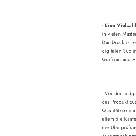
-
Eine Vielzah
in vielen Muste
Der Druck ist s
digitalen Subli
Grafiken und A
- Vor der endgü
das Produkt zus
Qualitätsnormen
allem die Kant
die Überprüfun
Zusammenklapp