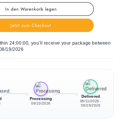
Menge
In den Warenkorb legen
für
Liegestuhl
für
Jetzt zum Checkout
Kinder
Blue
Elephant
ithin
24:00:00
, you'll receive your package between
 08/19/2026
Delivered
d
Processing
08/11/2026 -
6
08/10/2026
08/19/2026