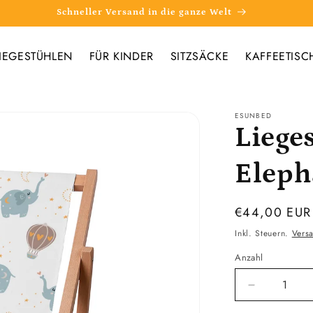
Schneller Versand in die ganze Welt
IEGESTÜHLEN
FÜR KINDER
SITZSÄCKE
KAFFEETISC
ESUNBED
Liege
Eleph
Normaler
€44,00 EUR
Preis
Inkl. Steuern.
Vers
Anzahl
Verringere
die