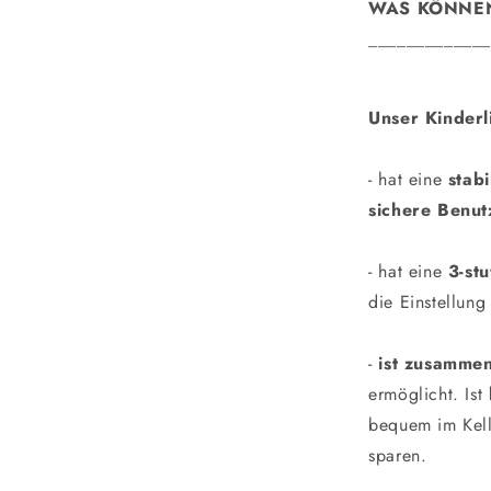
WAS KÖNNEN
_____________
Unser Kinderl
- hat eine
stab
sichere Benut
- hat eine
3-st
die Einstellung
-
ist zusamme
ermöglicht. Ist
bequem im Kell
sparen.