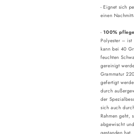
- Eignet sich p
einen Nachmitt
-
100% pflege
Polyester – ist
kann bei 40 G
feuchten Schwa
gereinigt werde
Grammatur 220
gefertigt werde
durch außergew
der Spezialbesc
sich auch durc
Rahmen geht, so
abgewischt und
gestanden hat.