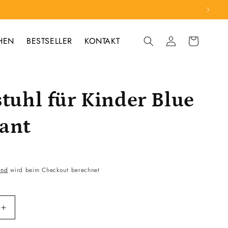
HEN
BESTSELLER
KONTAKT
Einloggen
Warenkorb
stuhl für Kinder Blue
ant
and
wird beim Checkout berechnet
Erhöhe
die