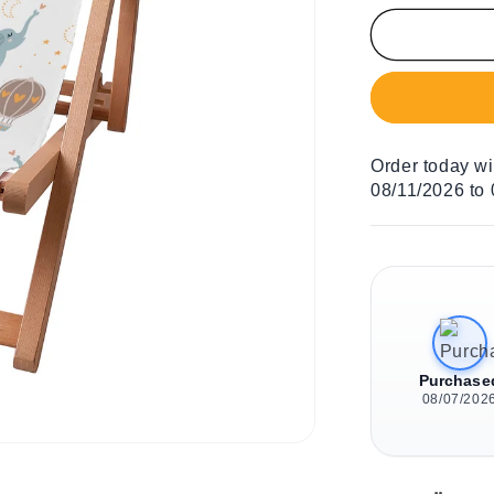
Menge
für
Liegestuhl
für
Kinder
Blue
Elephant
Order today w
08/11/2026 to
Purchase
08/07/202