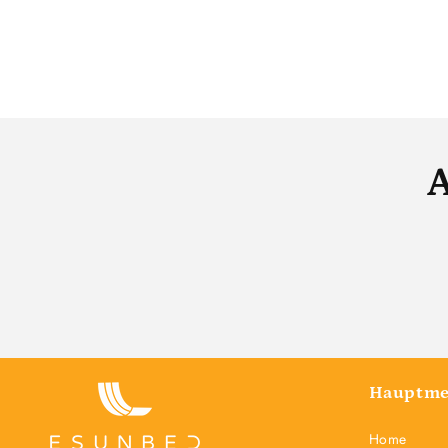
A
Hauptm
Home