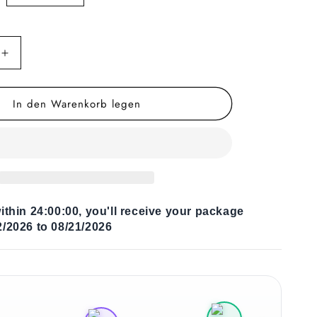
Erhöhe
die
Menge
In den Warenkorb legen
für
Kaffeetisch
The
Stars
ithin
24:00:00
, you'll receive your package
/2026 to 08/21/2026