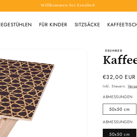
Willkommen bei Esunbed
IEGESTÜHLEN
FÜR KINDER
SITZSÄCKE
KAFFEETISC
ESUNBED
Kaffe
Normaler
€32,00 EUR
Preis
Inkl. Steuern.
Vers
ABMESSUNGEN
50x50 cm
ABMESSUNGEN
50x50 cm