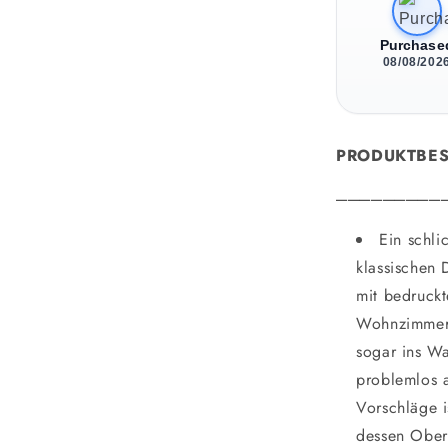
Purchase
08/08/202
PRODUKTBE
_________
Ein schli
klassischen 
mit bedruckt
Wohnzimmer,
sogar ins W
problemlos 
Vorschläge i
dessen Ober