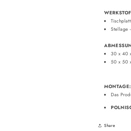
WERKSTOF
Tischplat
Stellage 
ABMESSU
30 x 40 
50 x 50 
MONTAGE:
Das Prod
POLNIS
Share