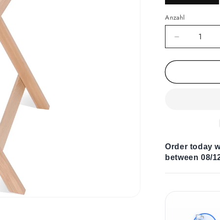
Anzahl
Verringere
die
Menge
für
Kaffeetisch
The
Stars
Order today w
between 08/12