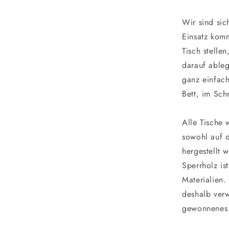
Wir sind sic
Einsatz kom
Tisch stelle
darauf ableg
ganz einfac
Bett, im Sch
Alle Tische 
sowohl auf d
hergestellt 
Sperrholz is
Materialien.
deshalb verw
gewonnenes