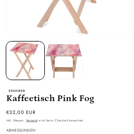
Medien
M
1
2
in
i
Modal
M
öffnen
ö
ESUNBED
Kaffeetisch Pink Fog
Normaler
€32,00 EUR
Preis
Inkl. Steuern.
Versand
wird beim Checkout berechnet
ABMESSUNGEN