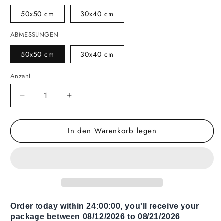
50x50 cm
30x40 cm
ABMESSUNGEN
50x50 cm
30x40 cm
Anzahl
Verringere
Erhöhe
die
die
Menge
Menge
In den Warenkorb legen
für
für
Kaffeetisch
Kaffeetisch
Pink
Pink
Fog
Fog
Order today within
24:00:00
, you'll receive your
package between 08/12/2026 to 08/21/2026