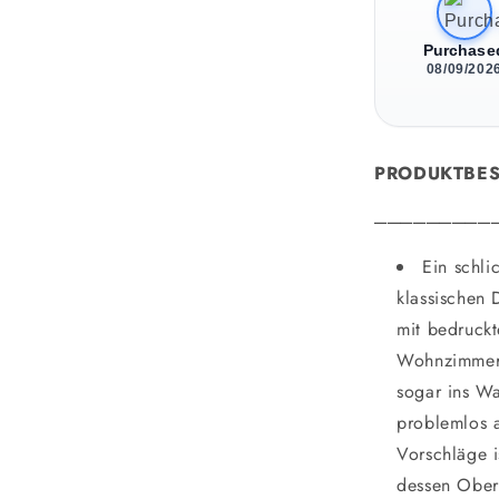
Purchase
08/09/202
PRODUKTBE
_________
Ein schli
klassischen 
mit bedruckt
Wohnzimmer,
sogar ins W
problemlos 
Vorschläge i
dessen Ober