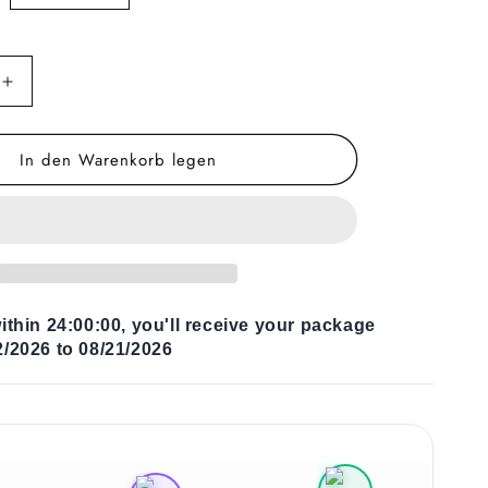
Erhöhe
die
Menge
In den Warenkorb legen
für
Kaffeetisch
Paint
ithin
24:00:00
, you'll receive your package
/2026 to 08/21/2026