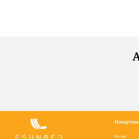
A
Hauptm
Home