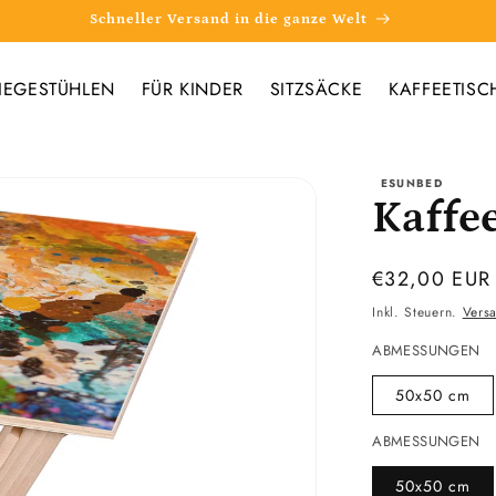
Schneller Versand in die ganze Welt
IEGESTÜHLEN
FÜR KINDER
SITZSÄCKE
KAFFEETISC
ESUNBED
Kaffe
Normaler
€32,00 EUR
Preis
Inkl. Steuern.
Vers
ABMESSUNGEN
50x50 cm
ABMESSUNGEN
50x50 cm