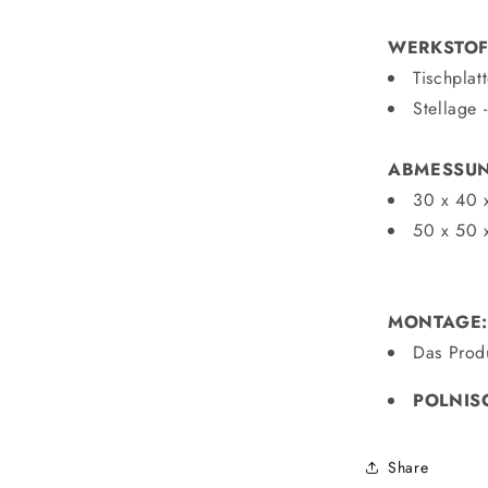
WERKSTOF
Tischplat
Stellage 
ABMESSU
30 x 40 
50 x 50 
MONTAGE:
Das Prod
POLNIS
Share