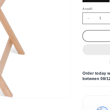
Anzahl
Verringere
die
Menge
für
Kaffeetisch
Paint
Order today w
between 08/12