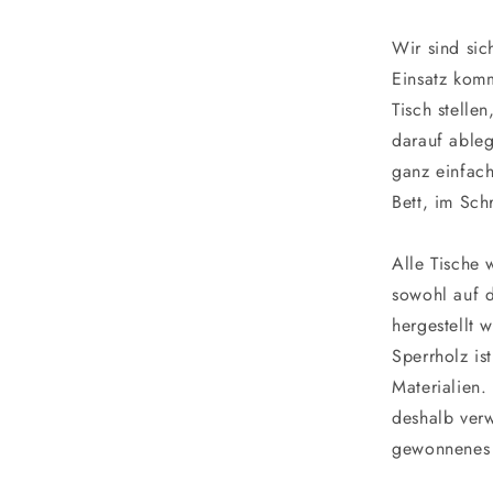
Wir sind sic
Einsatz kom
Tisch stelle
darauf ableg
ganz einfac
Bett, im Sch
Alle Tische 
sowohl auf d
hergestellt 
Sperrholz is
Materialien.
deshalb verw
gewonnenes