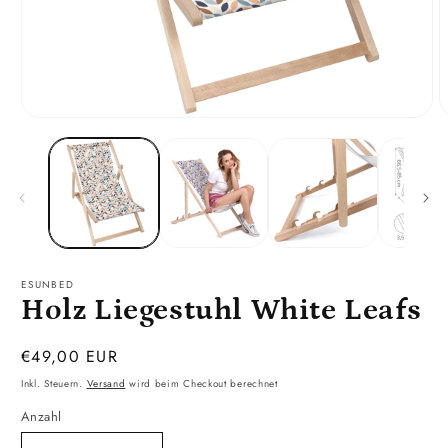
Medien
M
1
2
in
i
Modal
M
öffnen
ö
ESUNBED
Holz Liegestuhl White Leafs
Normaler
€49,00 EUR
Preis
Inkl. Steuern.
Versand
wird beim Checkout berechnet
Anzahl