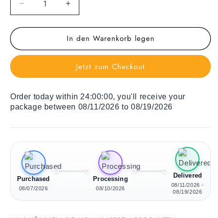
Verringere
Erhöhe
die
die
Menge
Menge
In den Warenkorb legen
für
für
Holz
Holz
Liegestuhl
Liegestuhl
Jetzt zum Checkout
White
White
Leafs
Leafs
Order today within
24:00:00
, you'll receive your
package between 08/11/2026 to 08/19/2026
Delivered
Purchased
Processing
08/11/2026 -
08/07/2026
08/10/2026
08/19/2026