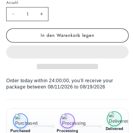
Anzahl
Verringere
Erhöhe
die
die
Menge
Menge
In den Warenkorb legen
für
für
Holz
Holz
Liegestuhl
Liegestuhl
Butterflies
Butterflies
in
in
Flowers
Flowers
Order today within
24:00:00
, you'll receive your
package between 08/11/2026 to 08/19/2026
Delivered
Purchased
Processing