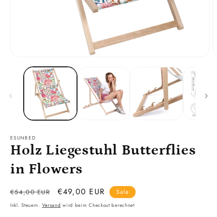
Medien
M
1
2
in
i
Modal
M
öffnen
ö
ESUNBED
Holz Liegestuhl Butterflies
in Flowers
Normaler
Verkaufspreis
€49,00 EUR
€54,00 EUR
Sale
Preis
Inkl. Steuern.
Versand
wird beim Checkout berechnet