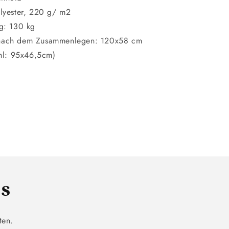
lyester, 220 g/ m2
ng: 130 kg
nach dem Zusammenlegen: 120x58 cm
uhl: 95x46,5cm)
ls
ten.