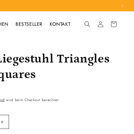
HEN
BESTSELLER
KONTAKT
Einloggen
Warenkorb
Liegestuhl Triangles
quares
and
wird beim Checkout berechnet
Erhöhe
die