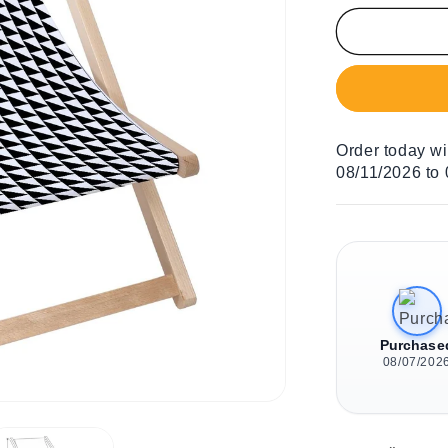
Menge
für
Holz
Liegestuhl
Triangles
and
Squares
Order today w
08/11/2026 to
Purchase
08/07/202