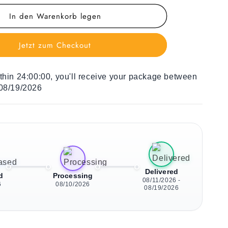
Menge
In den Warenkorb legen
für
Holz
Liegestuhl
Jetzt zum Checkout
Triangles
and
Squares
ithin
24:00:00
, you'll receive your package between
 08/19/2026
Delivered
d
Processing
08/11/2026 -
6
08/10/2026
08/19/2026