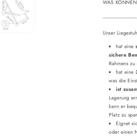
WAS KÖNNEN 
_____________
Unser Liegestuh
hat eine
sichere Ben
Rahmens zu 
hat eine
3
was die Eins
ist zus
Lagerung erm
kann er beq
Platz zu spa
Eignet si
oder einen 