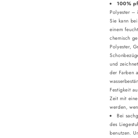
100% pf
Polyester – 
Sie kann be
einem feuch
chemisch ger
Polyester, 
Schonbezüge
und zeichnet
der Farben a
wasserbestän
Festigkeit a
Zeit mit ein
werden, wen
Bei sach
des Liegestu
benutzen. Um