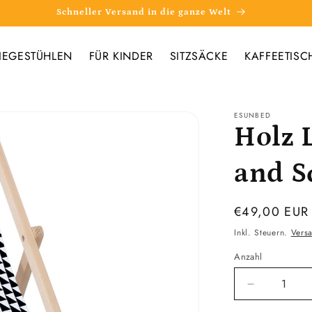
Schneller Versand in die ganze Welt
IEGESTÜHLEN
FÜR KINDER
SITZSÄCKE
KAFFEETISC
ESUNBED
Holz 
and S
Normaler
€49,00 EUR
Preis
Inkl. Steuern.
Vers
Anzahl
Verringere
die