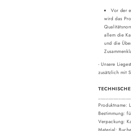
Vor der e
wird das Pro
Qualitätsnor
allem die Ka
und die Übe
Zusammenkla
- Unsere Lieges
zusätzlich mit
TECHNISCHE
_____________
Produktname: L
Bestimmung: fü
Verpackung: Ka
Material: Buch