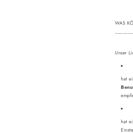
WAS KÖ
_______
Unser Li
hat e
Benu
empfe
hat e
Einst