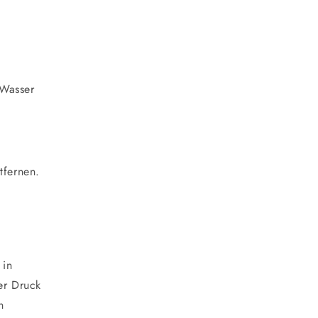
 Wasser
fernen.
 in
er Druck
n