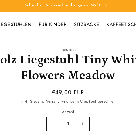
Schneller Versand in die ganze Welt
IEGESTÜHLEN
FÜR KINDER
SITZSÄCKE
KAFFEETISC
ESUNBED
ormationen
olz Liegestuhl Tiny Whi
Flowers Meadow
Normaler
€49,00 EUR
Preis
Inkl. Steuern.
Versand
wird beim Checkout berechnet
Anzahl
Verringere
Erhöhe
die
die