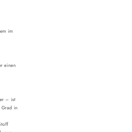
uem im
er einen
r – ist
 Grad in
toff