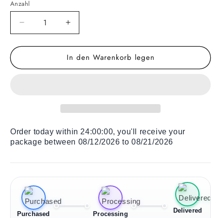
Anzahl
Verringere
Erhöhe
die
die
Menge
Menge
In den Warenkorb legen
für
für
Holz
Holz
Liegestuhl
Liegestuhl
Splendid
Splendid
Horse
Horse
Order today within
24:00:00
, you'll receive your
package between 08/12/2026 to 08/21/2026
Delivered
Purchased
Processing