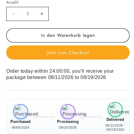
Anzahl
Verringere
Erhöhe
die
die
Menge
Menge
In den Warenkorb legen
für
für
Holz
Holz
Liegestuhl
Liegestuhl
Jetzt zum Checkout
Retro
Retro
Geometry
Geometry
Order today within
24:00:00
, you'll receive your
package between 08/11/2026 to 08/19/2026
Delivered
Purchased
Processing
08/11/2026 -
08/06/2026
08/10/2026
08/19/2026