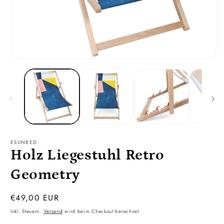
Medien
M
1
2
in
i
Modal
M
öffnen
ö
ESUNBED
Holz Liegestuhl Retro
Geometry
Normaler
€49,00 EUR
Preis
Inkl. Steuern.
Versand
wird beim Checkout berechnet