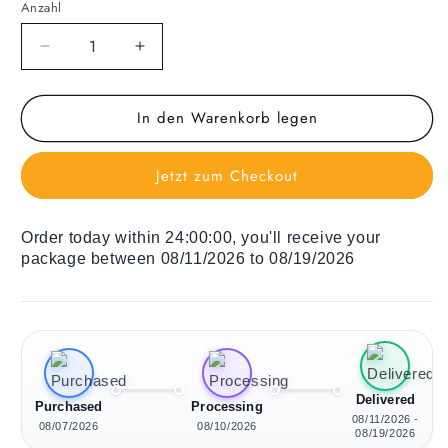
Anzahl
Verringere
Erhöhe
die
die
Menge
Menge
In den Warenkorb legen
für
für
Holz
Holz
Liegestuhl
Liegestuhl
Jetzt zum Checkout
Red
Red
Tropical
Tropical
Ficus
Ficus
Order today within
24:00:00
, you'll receive your
package between 08/11/2026 to 08/19/2026
Delivered
Purchased
Processing
08/11/2026 -
08/07/2026
08/10/2026
08/19/2026