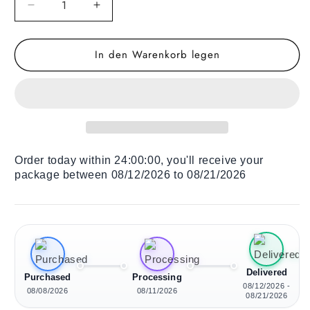
Verringere
Erhöhe
die
die
Menge
Menge
In den Warenkorb legen
für
für
Holz
Holz
Liegestuhl
Liegestuhl
Parrots
Parrots
Order today within
24:00:00
, you'll receive your
package between 08/12/2026 to 08/21/2026
Delivered
Purchased
Processing
08/12/2026 -
08/08/2026
08/11/2026
08/21/2026