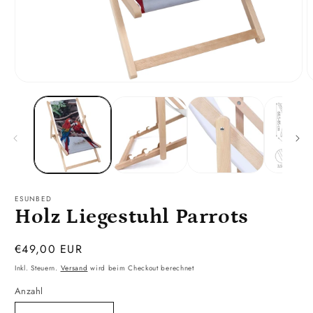
Medien
M
1
2
in
i
Modal
M
öffnen
ö
ESUNBED
Holz Liegestuhl Parrots
Normaler
€49,00 EUR
Preis
Inkl. Steuern.
Versand
wird beim Checkout berechnet
Anzahl