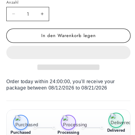
Anzahl
Verringere
Erhöhe
die
die
Menge
Menge
In den Warenkorb legen
für
für
Holz
Holz
Liegestuhl
Liegestuhl
Papa
Papa
perfekte
perfekte
Geschenk
Geschenk
Order today within
24:00:00
, you'll receive your
package between 08/12/2026 to 08/21/2026
Delivered
Purchased
Processing