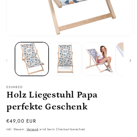
Medien
M
1
2
in
i
Modal
M
öffnen
ö
ESUNBED
Holz Liegestuhl Papa
perfekte Geschenk
Normaler
€49,00 EUR
Preis
Inkl. Steuern.
Versand
wird beim Checkout berechnet