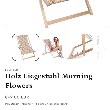
Medien
M
1
2
in
i
Modal
M
öffnen
ö
ESUNBED
Holz Liegestuhl Morning
Flowers
Normaler
€49,00 EUR
Preis
Inkl. Steuern.
Versand
wird beim Checkout berechnet