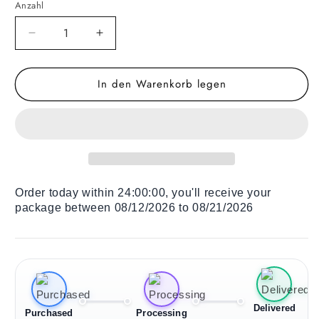
Anzahl
Verringere
Erhöhe
die
die
Menge
Menge
In den Warenkorb legen
für
für
Holz
Holz
Liegestuhl
Liegestuhl
Morning
Morning
Flowers
Flowers
Order today within
24:00:00
, you'll receive your
package between 08/12/2026 to 08/21/2026
Delivered
Purchased
Processing