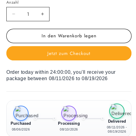
Anzahl
Verringere
Erhöhe
die
die
Menge
Menge
In den Warenkorb legen
für
für
Holz
Holz
Liegestuhl
Liegestuhl
Jetzt zum Checkout
Monstera
Monstera
At
At
Night
Night
Order today within
24:00:00
, you'll receive your
package between 08/11/2026 to 08/19/2026
Delivered
Purchased
Processing
08/11/2026 -
08/06/2026
08/10/2026
08/19/2026