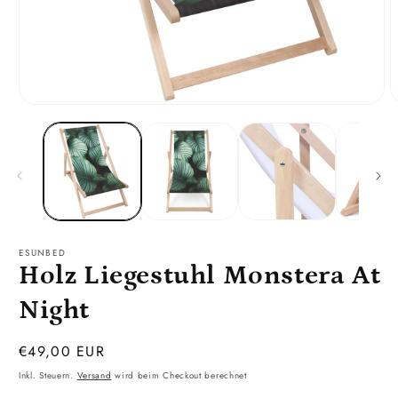
Medien
M
1
2
in
i
Modal
M
öffnen
ö
ESUNBED
Holz Liegestuhl Monstera At
Night
Normaler
€49,00 EUR
Preis
Inkl. Steuern.
Versand
wird beim Checkout berechnet