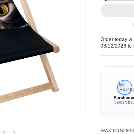
Holz
Liegestuhl
Grey
Cat
Order today w
08/12/2026 to
Purchase
08/08/202
WAS KÖNNEN 