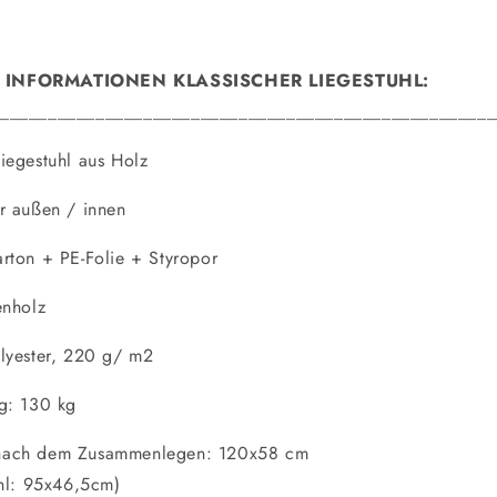
 INFORMATIONEN KLASSISCHER LIEGESTUHL:
____________________________________________________
iegestuhl aus Holz
r außen / innen
rton + PE-Folie + Styropor
enholz
lyester, 220 g/ m2
ng: 130 kg
nach dem Zusammenlegen: 120x58 cm
uhl: 95x46,5cm)