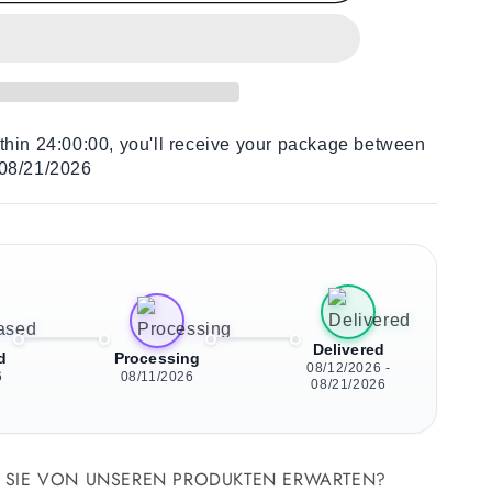
Holz
Liegestuhl
Grey
Cat
ithin
24:00:00
, you'll receive your package between
 08/21/2026
Delivered
d
Processing
08/12/2026 -
6
08/11/2026
08/21/2026
SIE VON UNSEREN PRODUKTEN ERWARTEN?