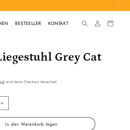
HEN
BESTSELLER
KONTAKT
Einloggen
Warenkorb
Liegestuhl Grey Cat
and
wird beim Checkout berechnet
Erhöhe
die
Menge
In den Warenkorb legen
für