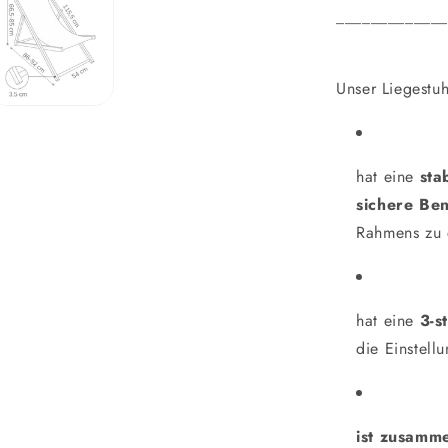
_____________
Unser Liegestuh
hat eine
sta
sichere Ben
Rahmens zu 
hat eine
3-s
die Einstell
ist zusamm