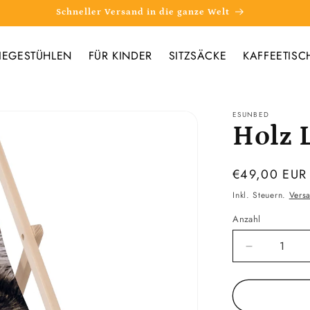
Schneller Versand in die ganze Welt
IEGESTÜHLEN
FÜR KINDER
SITZSÄCKE
KAFFEETISC
ESUNBED
Holz 
Normaler
€49,00 EUR
Preis
Inkl. Steuern.
Vers
Anzahl
Verringere
die
Menge
für