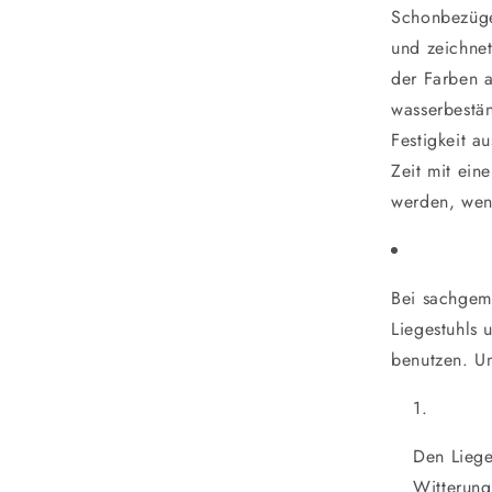
Schonbezüge
und zeichnet
der Farben a
wasserbestän
Festigkeit a
Zeit mit ein
werden, wen
Bei sachgem
Liegestuhls 
benutzen. Um
Den Liege
Witterung