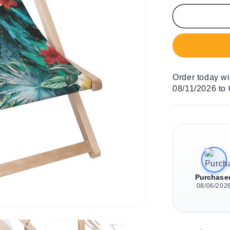
Menge
für
Holz
Liegestuhl
Green
Jungle
Flowers
Order today w
08/11/2026 to
Purchase
08/06/202