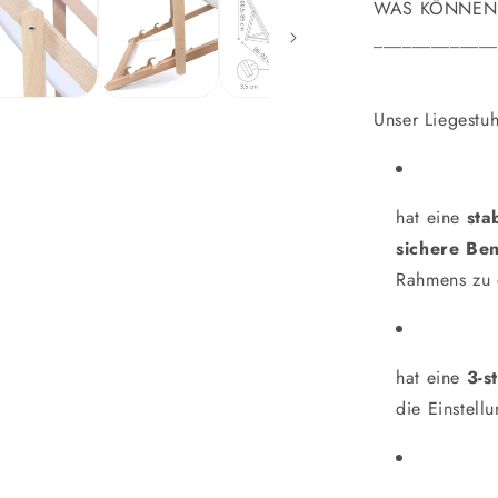
WAS KÖNNEN 
_____________
Unser Liegestuh
hat eine
sta
sichere Ben
Rahmens zu 
hat eine
3-s
die Einstell