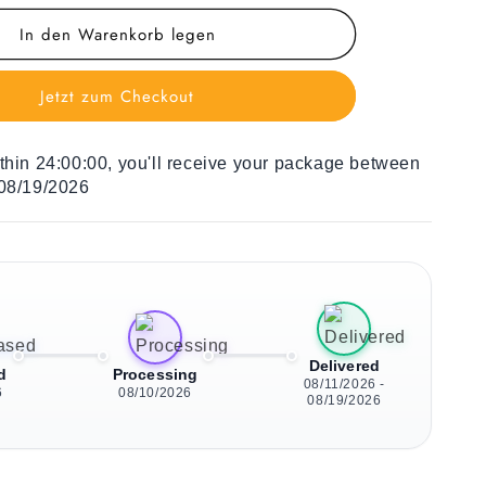
Menge
In den Warenkorb legen
für
Holz
Liegestuhl
Jetzt zum Checkout
Green
Jungle
Flowers
ithin
24:00:00
, you'll receive your package between
 08/19/2026
Delivered
d
Processing
08/11/2026 -
6
08/10/2026
08/19/2026