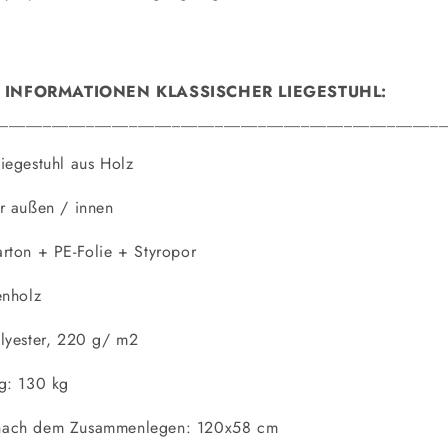
 INFORMATIONEN KLASSISCHER LIEGESTUHL:
____________________________________________________
iegestuhl aus Holz
r außen / innen
rton + PE-Folie + Styropor
enholz
lyester, 220 g/ m2
ng: 130 kg
nach dem Zusammenlegen: 120x58 cm