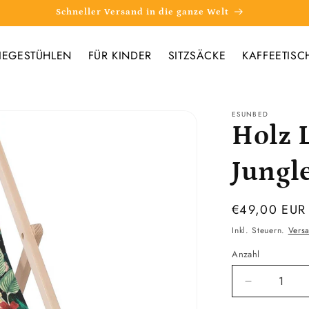
Schneller Versand in die ganze Welt
IEGESTÜHLEN
FÜR KINDER
SITZSÄCKE
KAFFEETISC
ESUNBED
Holz 
Jungl
Normaler
€49,00 EUR
Preis
Inkl. Steuern.
Vers
Anzahl
Verringere
die