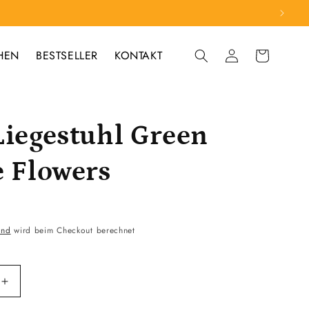
HEN
BESTSELLER
KONTAKT
Einloggen
Warenkorb
Liegestuhl Green
e Flowers
and
wird beim Checkout berechnet
Erhöhe
die