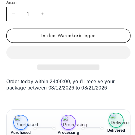
Anzahl
Verringere
Erhöhe
die
die
Menge
Menge
In den Warenkorb legen
für
für
Holz
Holz
Liegestuhl
Liegestuhl
Exotic
Exotic
Jungle
Jungle
Plant
Plant
Order today within
24:00:00
, you'll receive your
package between 08/12/2026 to 08/21/2026
Delivered
Purchased
Processing