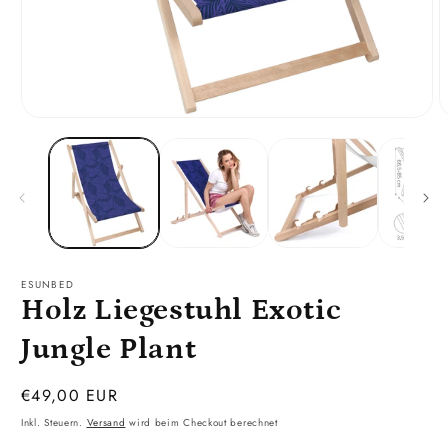
Medien
M
1
2
in
i
Modal
M
öffnen
ö
ESUNBED
Holz Liegestuhl Exotic
Jungle Plant
Normaler
€49,00 EUR
Preis
Inkl. Steuern.
Versand
wird beim Checkout berechnet