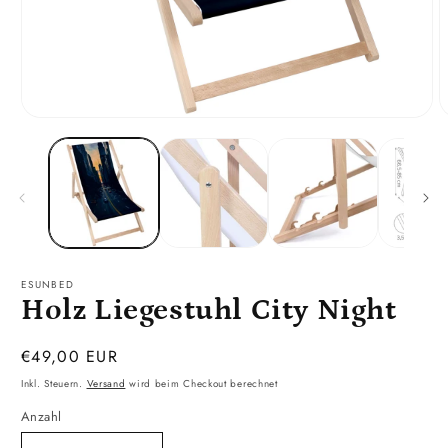
Medien
M
1
2
in
i
Modal
M
öffnen
ö
ESUNBED
Holz Liegestuhl City Night
Normaler
€49,00 EUR
Preis
Inkl. Steuern.
Versand
wird beim Checkout berechnet
Anzahl