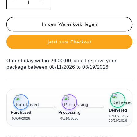
Verringere
Erhöhe
die
die
Menge
Menge
In den Warenkorb legen
für
für
Holz
Holz
Liegestuhl
Liegestuhl
Jetzt zum Checkout
City
City
Night
Night
Order today within
24:00:00
, you'll receive your
package between 08/11/2026 to 08/19/2026
Delivered
Purchased
Processing
08/11/2026 -
08/06/2026
08/10/2026
08/19/2026