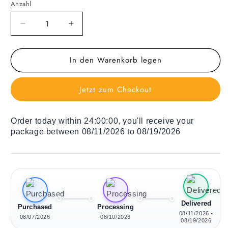
Anzahl
Verringere
Erhöhe
die
die
Menge
Menge
In den Warenkorb legen
für
für
Holz
Holz
Liegestuhl
Liegestuhl
Jetzt zum Checkout
Brown
Brown
Stripes
Stripes
Order today within
24:00:00
, you'll receive your
package between 08/11/2026 to 08/19/2026
Delivered
Purchased
Processing
08/11/2026 -
08/07/2026
08/10/2026
08/19/2026