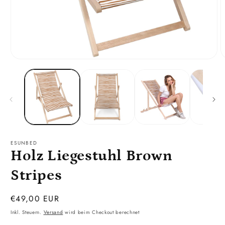
Medien
M
1
2
in
i
Modal
M
öffnen
ö
ESUNBED
Holz Liegestuhl Brown
Stripes
Normaler
€49,00 EUR
Preis
Inkl. Steuern.
Versand
wird beim Checkout berechnet