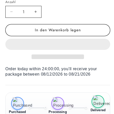
Anzahl
Verringere
Erhöhe
die
die
Menge
Menge
In den Warenkorb legen
für
für
Holz
Holz
Liegestuhl
Liegestuhl
Antelope
Antelope
Canyon
Canyon
Order today within
24:00:00
, you'll receive your
package between 08/12/2026 to 08/21/2026
Delivered
Purchased
Processing