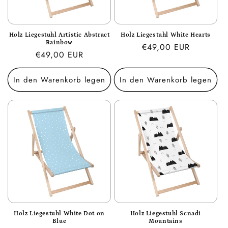
E
:
Holz Liegestuhl Artistic Abstract
Holz Liegestuhl White Hearts
Rainbow
Normaler
€49,00 EUR
Normaler
€49,00 EUR
Preis
Preis
In den Warenkorb legen
In den Warenkorb legen
Holz Liegestuhl White Dot on
Holz Liegestuhl Scnadi
Blue
Mountains