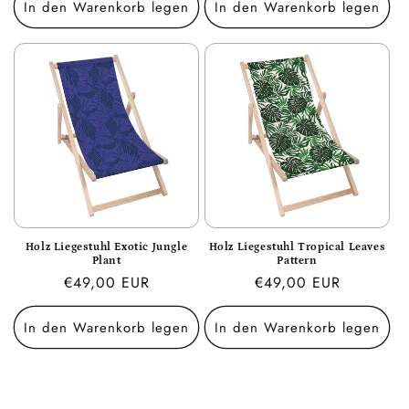
In den Warenkorb legen
In den Warenkorb legen
Holz Liegestuhl Exotic Jungle
Holz Liegestuhl Tropical Leaves
Plant
Pattern
Normaler
€49,00 EUR
Normaler
€49,00 EUR
Preis
Preis
In den Warenkorb legen
In den Warenkorb legen