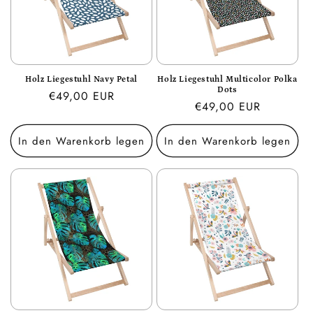
Holz Liegestuhl Navy Petal
Holz Liegestuhl Multicolor Polka
Dots
Normaler
€49,00 EUR
Normaler
€49,00 EUR
Preis
Preis
In den Warenkorb legen
In den Warenkorb legen