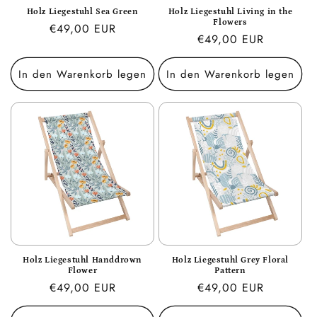
Holz Liegestuhl Sea Green
Holz Liegestuhl Living in the
Flowers
Normaler
€49,00 EUR
Normaler
€49,00 EUR
Preis
Preis
In den Warenkorb legen
In den Warenkorb legen
Holz Liegestuhl Handdrown
Holz Liegestuhl Grey Floral
Flower
Pattern
Normaler
€49,00 EUR
Normaler
€49,00 EUR
Preis
Preis